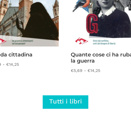
da cittadina
Quante cose ci ha rub
la guerra
Fascia
9
-
€
14,25
Fascia
€
5,69
-
€
14,25
di
di
prezzo:
prezzo:
da
da
€5,69
Tutti i libri
€5,69
a
a
€14,25
€14,25