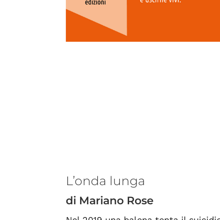
L’onda lunga
di Mariano Rose
Nel 2019 una balena tenta il suicid