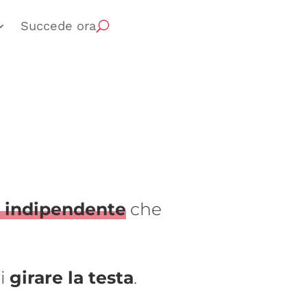
Succede ora
e indipendente
che
ti
girare la testa
.