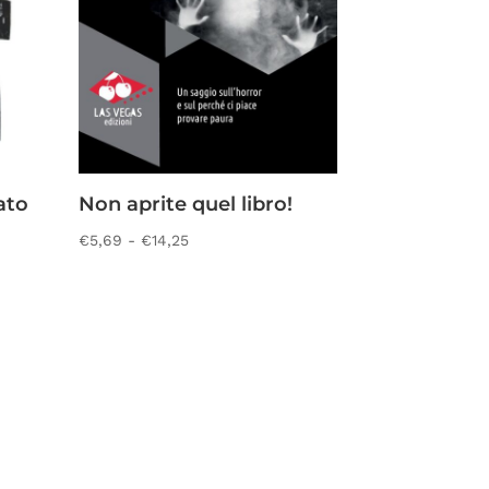
ato
Non aprite quel libro!
Fascia
€
5,69
-
€
14,25
di
prezzo:
da
€5,69
a
€14,25