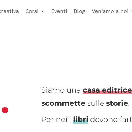
creativa
Corsi
Eventi
Blog
Veniamo a noi
Siamo una
casa editric
scommette
sulle
storie
.
Per noi i
libri
devono far