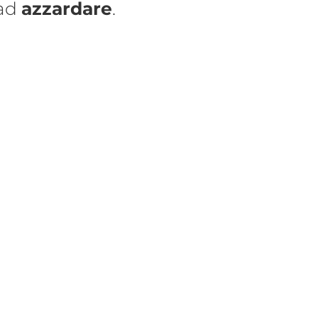
 ad
azzardare
.