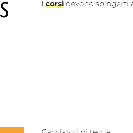
I
corsi
devono spingerti
Cacciatori di teglie