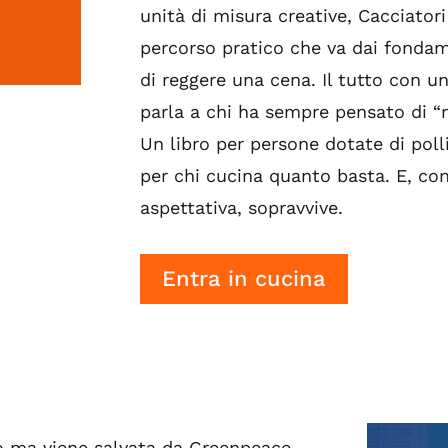
unità di misura creative, Cacciator
percorso pratico che va dai fondame
di reggere una cena. Il tutto con un
parla a chi ha sempre pensato di “
Un libro per persone dotate di polli
per chi cucina quanto basta. E, co
aspettativa, sopravvive.
Entra in cucina
io ma viene salvata da Greenpeace.