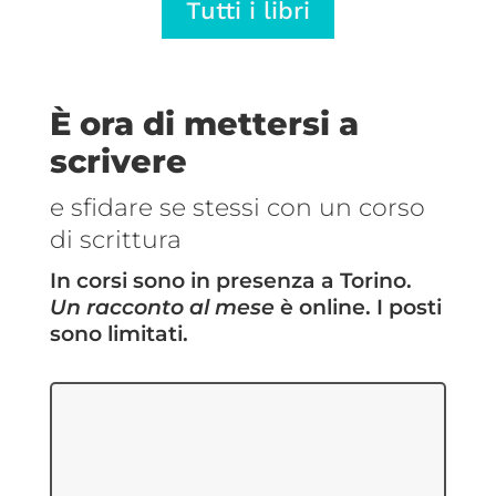
Tutti i libri
€5,69
€5,69
a
a
€14,25
€14,25
È ora di mettersi a
scrivere
e sfidare se stessi con un corso
di scrittura
In corsi sono in presenza a Torino.
Un racconto al mese
è online. I posti
sono limitati.