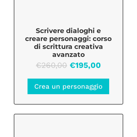
Scrivere dialoghi e
creare personaggi: corso
di scrittura creativa
avanzato
Il
Il
€
260,00
€
195,00
prezzo
prezzo
originale
attuale
Crea un personaggio
era:
è:
€260,00.
€195,00.