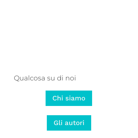
Una balena parlante, un autore
talentuoso e una storia che ribalta
il punto di vista: ecco perché
abbiamo pubblicato L’onda lunga di
Mariano Rose.
Qualcosa su di noi
Chi siamo
Gli autori