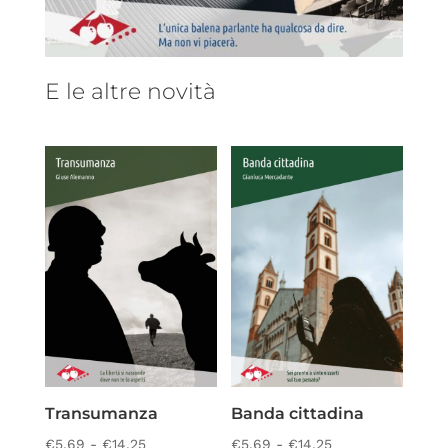
E le altre novità
Transumanza
Banda cittadina
Fascia
Fascia
€
5,69
-
€
14,25
€
5,69
-
€
14,25