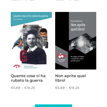
di
di
prezzo:
prezzo:
da
da
€5,69
€5,69
a
a
€14,25
€14,25
Quante cose ci ha
Non aprite quel
rubato la guerra
libro!
Fascia
Fascia
€
5,69
-
€
14,25
€
5,69
-
€
14,25
di
di
prezzo:
prezzo:
da
da