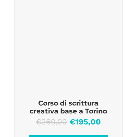
Corso di scrittura
creativa base a Torino
Il
Il
€
260,00
€
195,00
prezzo
prezzo