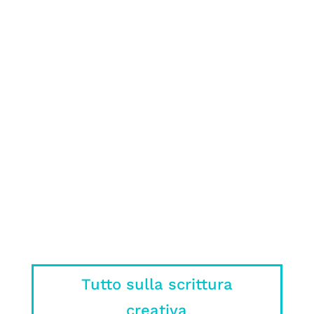
romanzo può essere molto complicato:
ecco cosa NON fare nel tuo manoscritto
spiegato da un editore
Sì, ok, il libro era meglio, ma c’è un
motivo se nei film o nelle serie non si
può mettere tutto quello che ci ha
stregato nel libro.
Tutto sulla scrittura
creativa