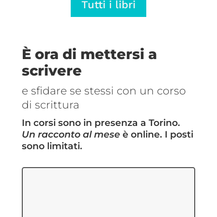
Tutti i libri
€5,69
€5,69
a
a
€14,25
€14,25
È ora di mettersi a
scrivere
e sfidare se stessi con un corso
di scrittura
In corsi sono in presenza a Torino.
Un racconto al mese
è online. I posti
sono limitati.