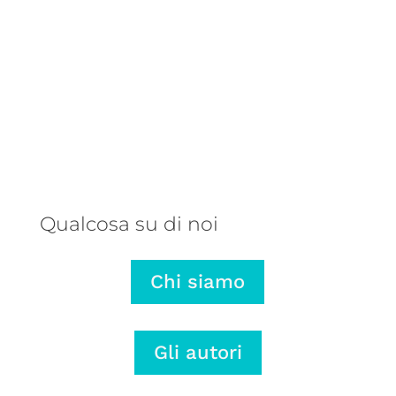
Una balena parlante, un autore
talentuoso e una storia che ribalta
il punto di vista: ecco perché
abbiamo pubblicato L’onda lunga di
Mariano Rose.
Qualcosa su di noi
Chi siamo
Gli autori