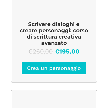
Scrivere dialoghi e
creare personaggi: corso
di scrittura creativa
avanzato
Il
Il
€
260,00
€
195,00
prezzo
prezzo
originale
attuale
Crea un personaggio
era:
è:
€260,00.
€195,00.