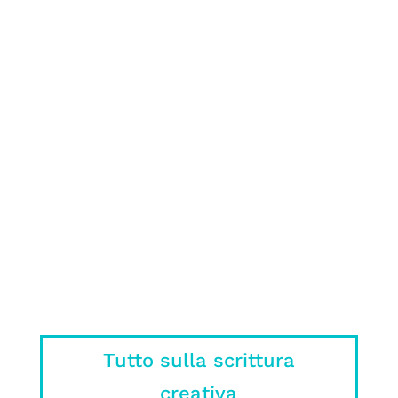
romanzo può essere molto complicato:
ecco cosa NON fare nel tuo manoscritto
spiegato da un editore
Sì, ok, il libro era meglio, ma c’è un
motivo se nei film o nelle serie non si
può mettere tutto quello che ci ha
stregato nel libro.
Tutto sulla scrittura
creativa