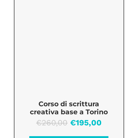
Corso di scrittura
creativa base a Torino
Il
Il
€
260,00
€
195,00
prezzo
prezzo