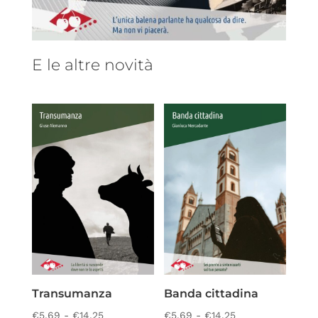
E le altre novità
Transumanza
Banda cittadina
Fascia
Fascia
€
5,69
-
€
14,25
€
5,69
-
€
14,25