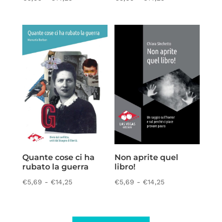
di
di
prezzo:
prezzo:
da
da
€5,69
€5,69
a
a
€14,25
€14,25
Quante cose ci ha
Non aprite quel
rubato la guerra
libro!
Fascia
Fascia
€
5,69
-
€
14,25
€
5,69
-
€
14,25
di
di
prezzo:
prezzo:
da
da