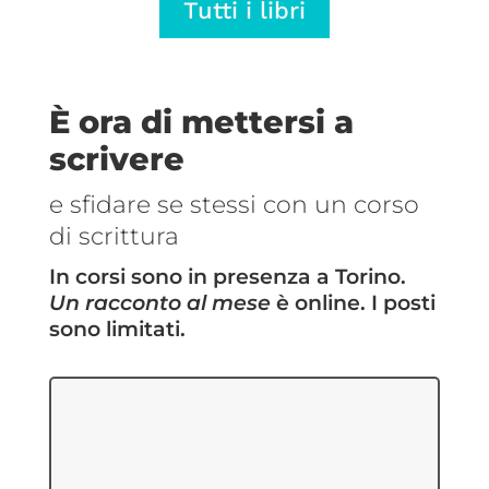
Tutti i libri
€5,69
€5,69
a
a
€14,25
€14,25
È ora di mettersi a
scrivere
e sfidare se stessi con un corso
di scrittura
In corsi sono in presenza a Torino.
Un racconto al mese
è online. I posti
sono limitati.