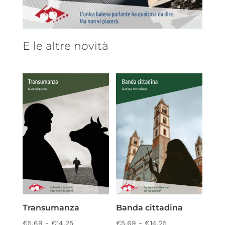
E le altre novità
Transumanza
Banda cittadina
Fascia
Fascia
€
5,69
-
€
14,25
€
5,69
-
€
14,25