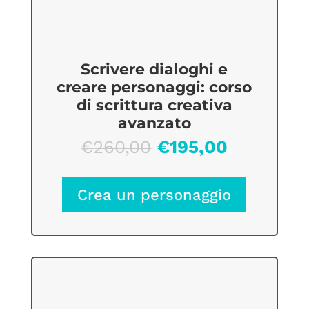
Scrivere dialoghi e
creare personaggi: corso
di scrittura creativa
avanzato
Il
Il
€
260,00
€
195,00
prezzo
prezzo
originale
attuale
Crea un personaggio
era:
è:
€260,00.
€195,00.