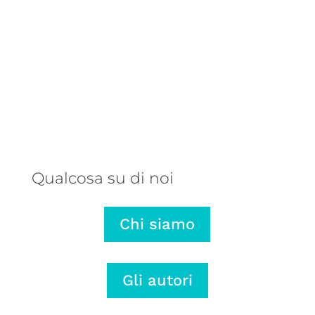
Una balena parlante, un autore
talentuoso e una storia che ribalta
il punto di vista: ecco perché
abbiamo pubblicato L’onda lunga di
Mariano Rose.
Qualcosa su di noi
Chi siamo
Gli autori