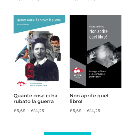
di
di
prezzo:
prezzo:
da
da
€5,69
€5,69
a
a
€14,25
€14,25
Quante cose ci ha
Non aprite quel
rubato la guerra
libro!
Fascia
Fascia
€
5,69
-
€
14,25
€
5,69
-
€
14,25
di
di
prezzo:
prezzo:
da
da