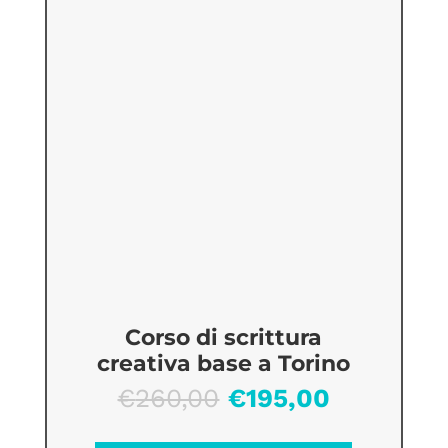
Corso di scrittura
creativa base a Torino
Il
Il
€
260,00
€
195,00
prezzo
prezzo