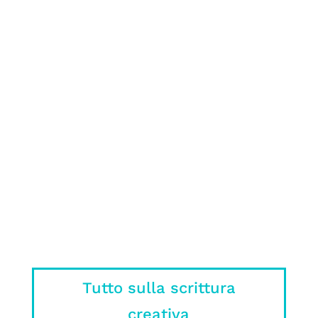
romanzo può essere molto complicato:
ecco cosa NON fare nel tuo manoscritto
spiegato da un editore
Sì, ok, il libro era meglio, ma c’è un
motivo se nei film o nelle serie non si
può mettere tutto quello che ci ha
stregato nel libro.
Tutto sulla scrittura
creativa