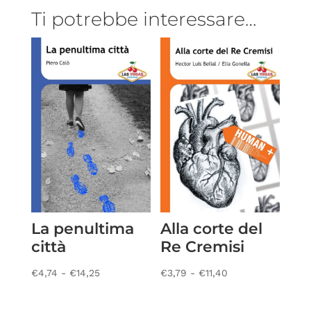
Ti potrebbe interessare…
La penultima
Alla corte del
città
Re Cremisi
Fascia
Fascia
€
4,74
-
€
14,25
€
3,79
-
€
11,40
di
di
prezzo:
prezzo: