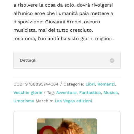
a risolvere la cosa da solo, dovrà rivolgersi
all’unico eroe che l’umanità paia mettere a
disposizione: Giovanni Archei, oscuro
musicista, mai del tutto cresciuto.
Insomma, l’umanità ha visto giorni migliori.
Dettagli
COD:
9788895744384
Categorie:
Libri
,
Romanzi
,
Vecchie glorie
Tag:
Avventura
,
Fantastico
,
Musica
,
Umorismo
Marchio:
Las Vegas edizioni