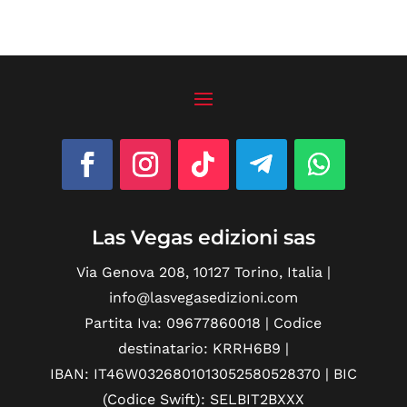
da
da
€4,74
€3,79
a
a
€14,25
€11,40
Las Vegas edizioni sas
Via Genova 208, 10127 Torino, Italia |
info@lasvegasedizioni.com
Partita Iva: 09677860018 | Codice
destinatario: KRRH6B9 |
IBAN: IT46W0326801013052580528370 | BIC
(Codice Swift): SELBIT2BXXX