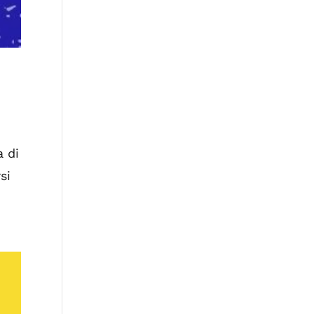
a di
si