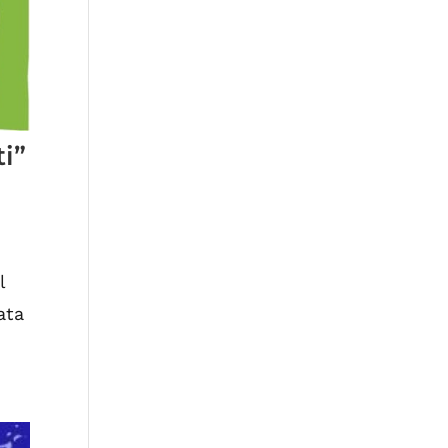
i”
l
ata