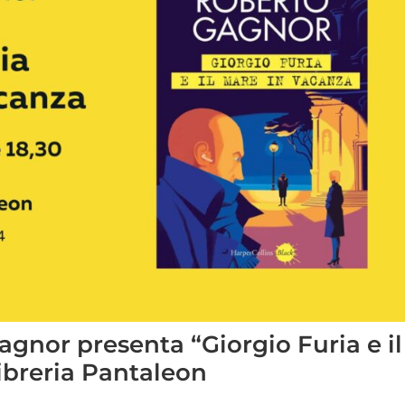
agnor presenta “Giorgio Furia e il
ibreria Pantaleon