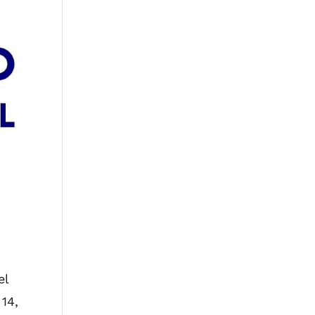
el
 14,