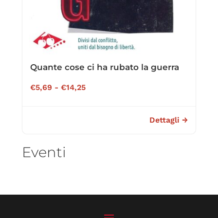
Quante cose ci ha rubato la guerra
Fascia
€
5,69
-
€
14,25
di
prezzo:
Dettagli →
da
€5,69
Eventi
a
€14,25