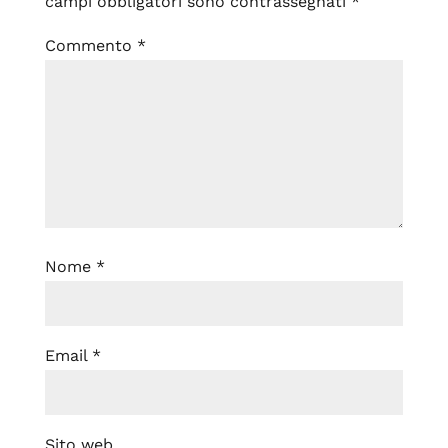
campi obbligatori sono contrassegnati
*
Commento
*
Nome
*
Email
*
Sito web