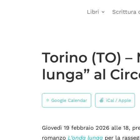
Libri
Scrittura 
Torino (TO) –
lunga” al Circ
Google Calendar
iCal / Apple
Giovedì 19 febbraio 2026 alle 18, pr
romanzo
L’onda lunga
per la rasse