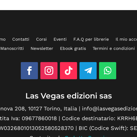
amo
Contatti
Corsi
Eventi
F.A.Q per librerie
Il mio ac
Manoscritti
Newsletter
Ebook gratis
Termini e condizioni
Las Vegas edizioni sas
nova 208, 10127 Torino, Italia | info@lasvegasedizi
tita Iva: 09677860018 | Codice destinatario: KRRH6
6W0326801013052580528370 | BIC (Codice Swift): S