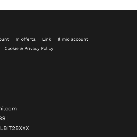
count
In offerta
Link
Il mio account
Cookie & Privacy Policy
oni.com
B9 |
ELBIT2BXXX