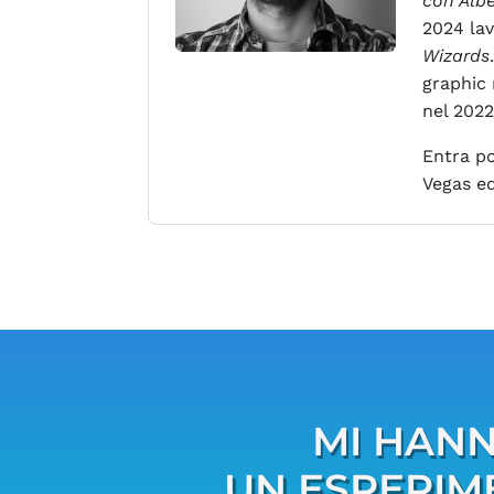
con Alb
2024 la
Wizards
graphic
nel 2022
Entra po
Vegas e
MI HANN
UN ESPERIM