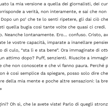
to la mia versione a quella dei giornalisti, dei cur
risponde a verità, non interamente, e sai che non è 
opo un po’ che te lo senti ripetere, gli dai ciò che 
ti quella bugia così tante volte che quasi ci credi.
to. Neanche lontanamente. Ero… confuso. Cristo, ave
te le vostre capacità, imparate a inanellare pensier
o di culo, “sta lì e sta bene”. Ora immaginate di ot
 un attimo dopo? Puff, senzienti. Riuscite a immagin
se che non conoscete e che vi fanno paura. Perché 
 non è così semplice da spiegare, posso solo dire c
ore della mia mente e poche altre sensazioni: la brez
.»
i? Oh sì, che le avete viste! Parlo di quegli stronz