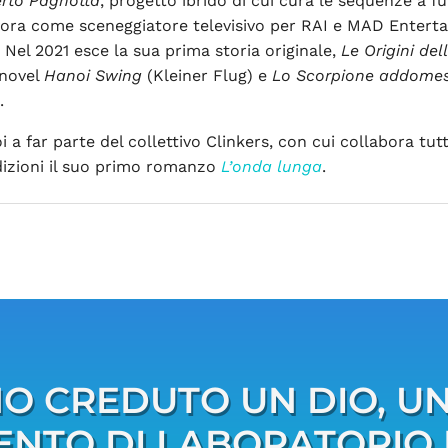
erto Pagnotta
, progetto ibrido di cui cura le sequenze a f
vora come sceneggiatore televisivo per RAI e MAD Enterta
. Nel 2021 esce la sua prima storia originale,
Le Origini de
 novel
Hanoi Swing
(Kleiner Flug) e
Lo Scorpione addomes
.
i a far parte del collettivo Clinkers, con cui collabora tu
dizioni il suo primo romanzo
L’onda lunga
.
O CREDUTO UN DIO, UN
ENTO DI LABORATORIO 