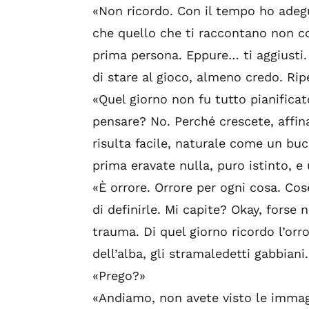
«Non ricordo. Con il tempo ho adegua
che quello che ti raccontano non cor
prima persona. Eppure… ti aggiusti. D
di stare al gioco, almeno credo. Ripe
«Quel giorno non fu tutto pianifica
pensare? No. Perché crescete, affina
risulta facile, naturale come un buc
prima eravate nulla, puro istinto, e
«È orrore. Orrore per ogni cosa. Co
di deﬁnirle. Mi capite? Okay, forse
trauma. Di quel giorno ricordo l’orr
dell’alba, gli stramaledetti gabbiani
«Prego?»
«Andiamo, non avete visto le immagin