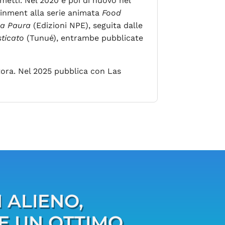
umetti. Nel 2020 e poi di nuovo nel
inment alla serie animata
Food
lla Paura
(Edizioni NPE), seguita dalle
ticato
(Tunué), entrambe pubblicate
ttora. Nel 2025 pubblica con Las
 ALIENO,
E UN OTTIMO