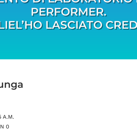
PERFORMER.
LIEL’HO LASCIATO CRE
lunga
 A.M.
N 0