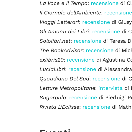
La Voce e Il Tempo
:
recensione
di C
Il Giornale dell’Ambiente
:
recension
Viaggi Letterari
:
recensione
di Gius
Gli Amanti dei Libri
:
recensione
di C
Sololibri.net
:
recensione
di Teresa D
The BookAdvisor
:
recensione
di Mic
exlibris20
:
recensione
di Agustina C
LuciaLibri
:
recensione
di Alessandra
Quotidiano Del Sud
:
recensione
di G
Letture Metropolitane
:
intervista
di 
Sugarpulp
:
recensione
di Pierluigi 
Rivista L’Eclisse
:
recensione
di Math