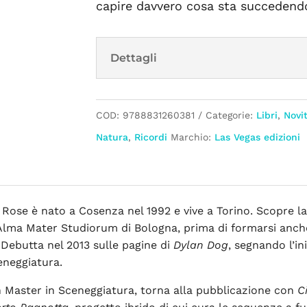
capire davvero cosa sta succedendo
Dettagli
COD:
9788831260381
Categorie:
Libri
,
Novi
Natura
,
Ricordi
Marchio:
Las Vegas edizioni
Rose è nato a Cosenza nel 1992 e vive a Torino. Scopre la 
’Alma Mater Studiorum di Bologna, prima di formarsi anche
Debutta nel 2013 sulle pagine di
Dylan Dog
, segnando l’i
eneggiatura.
 Master in Sceneggiatura, torna alla pubblicazione con
C