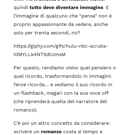
quindi
tutto deve diventare immagine
. E
l’immagine di qualcuno che “pensa” non è
proprio appassionante da vedere, anche
solo per trenta secondi, no?
https://giphy.com/gifs/hulu-nbc-scrubs-
l0MYLLk4NTXdtUmsM
Per questo, rendiamo visivo quel pensiero o
quel ricordo, trasformandolo in immagini:
l’eroe ricorda… e vediamo il suo ricordo in
un flashback, magari con la sua voce off
(che riprenderà quella del narratore del
romanzo).
C’è poi un altro concetto da considerare:
scrivere un
romanzo
costa sì tempo e