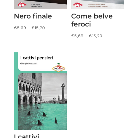
Nero finale
Come belve
feroci
Fascia
€
5,69
-
€
15,20
di
Fascia
€
5,69
-
€
15,20
prezzo:
di
da
prezzo:
€5,69
da
a
€5,69
€15,20
a
€15,20
I cattivi