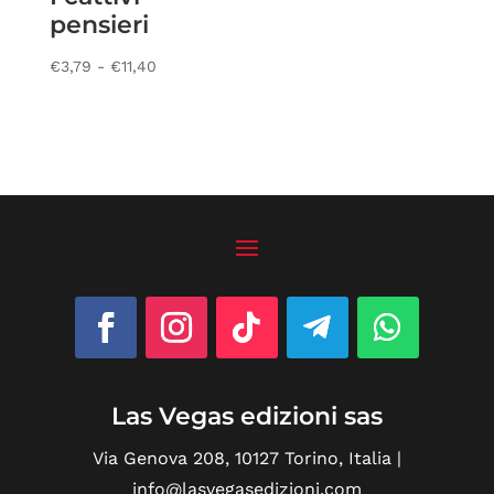
pensieri
Fascia
€
3,79
-
€
11,40
di
prezzo:
da
€3,79
a
€11,40
Las Vegas edizioni sas
Via Genova 208, 10127 Torino, Italia |
info@lasvegasedizioni.com