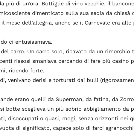
 più di un’ora. Bottiglie di vino vecchie, il bancone
emicosciente dimenticato sulla sua sedia da chissà
il mese dell’allegria, anche se il Carnevale era alle 
do ci entusiasmava.
 del carro. Un carro solo, ricavato da un rimorchio t
scenti rissosi smaniava cercando di fare più casino
mi, ridendo forte.
edi, venivano derisi e torturati dai bulli (rigorosam
rande erano quelli da Superman, da fatina, da Zorro
rsi botte sceglieva un più sobrio abbigliamento da 
ati, disoccupati o quasi, mogi, senza orizzonti nei qu
vuota di significato, capace solo di farci sgranocch