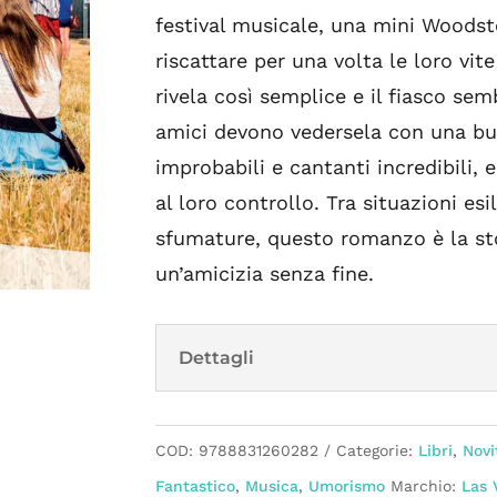
festival musicale, una mini Woodsto
riscattare per una volta le loro vite
rivela così semplice e il fiasco semb
amici devono vedersela con una bur
improbabili e cantanti incredibili, 
al loro controllo. Tra situazioni esi
sfumature, questo romanzo è la sto
un’amicizia senza fine.
Dettagli
COD:
9788831260282
Categorie:
Libri
,
Novi
Fantastico
,
Musica
,
Umorismo
Marchio:
Las 