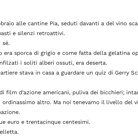
bbraio alle cantine Pia, seduti davanti a del vino s
asti e silenzi retroattivi.
 sé.
o era sporca di grigio e come fatta della gelatina 
filzati i soliti alberi ossuti, era deserta.
artiere stava in casa a guardare un quiz di Gerry S
 di film d’azione americani, puliva dei bicchieri; int
ordinassimo altro. Ma noi tenevamo il livello del v
mazione.
ue euro e trentacinque centesimi.
lletta.