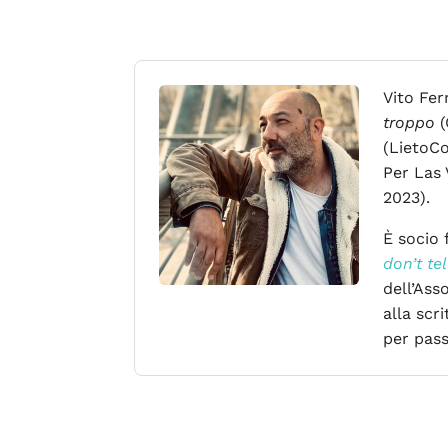
Vito Fer
troppo
(
(LietoCo
Per Las 
2023).
È socio 
don’t tel
dell’Ass
alla scr
per pass