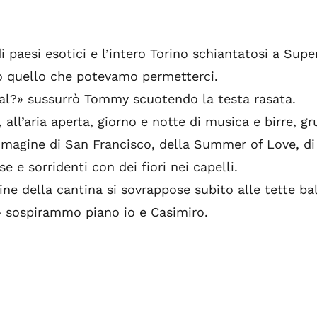
di paesi esotici e l’intero Torino schiantatosi a Supe
 quello che potevamo permetterci.
al?» sussurrò Tommy scuotendo la testa rasata.
ll’aria aperta, giorno e notte di musica e birre, gru
mmagine di San Francisco, della Summer of Love, di
e e sorridenti con dei fiori nei capelli.
rine della cantina si sovrappose subito alle tette ba
 sospirammo piano io e Casimiro.