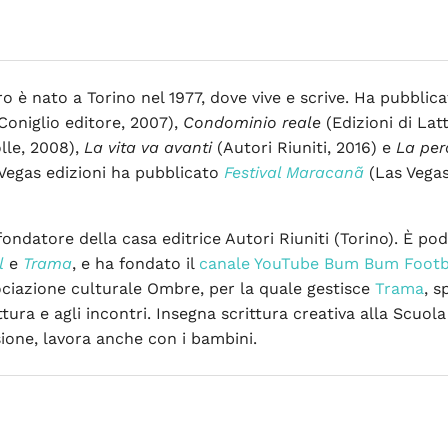
ro è nato a Torino nel 1977, dove vive e scrive. Ha pubblic
Coniglio editore, 2007),
Condominio reale
(Edizioni di Lat
lle, 2008),
La vita va avanti
(Autori Riuniti, 2016) e
La per
Vegas edizioni ha pubblicato
Festival Maracanã
(Las Vegas
fondatore della casa editrice Autori Riuniti (Torino). È po
l
e
Trama
, e ha fondato il
canale YouTube Bum Bum Footb
ociazione culturale Ombre, per la quale gestisce
Trama
, s
ittura e agli incontri. Insegna scrittura creativa alla Scuol
ione, lavora anche con i bambini.