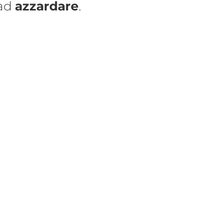
 ad
azzardare
.