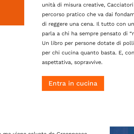
unità di misura creative, Cacciator
percorso pratico che va dai fondame
di reggere una cena. Il tutto con un
parla a chi ha sempre pensato di “
Un libro per persone dotate di polli
per chi cucina quanto basta. E, co
aspettativa, sopravvive.
Entra in cucina
io ma viene salvata da Greenpeace.