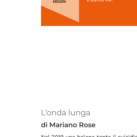
L’onda lunga
di Mariano Rose
Nel 2019 una balena tenta il suicid