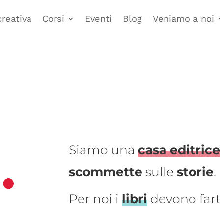
creativa
Corsi
Eventi
Blog
Veniamo a noi
Siamo una
casa editric
scommette
sulle
storie
.
Per noi i
libri
devono far