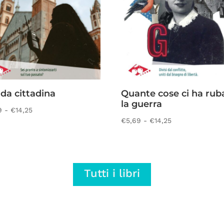
da cittadina
Quante cose ci ha rub
la guerra
Fascia
9
-
€
14,25
Fascia
€
5,69
-
€
14,25
di
di
prezzo:
prezzo:
da
da
€5,69
Tutti i libri
€5,69
a
a
€14,25
€14,25