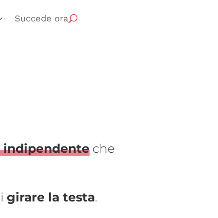
Succede ora
e indipendente
che
ti
girare la testa
.