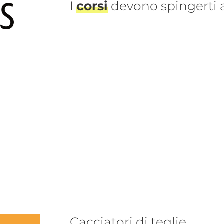
I
corsi
devono spingerti
Cacciatori di teglie