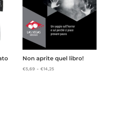
ato
Non aprite quel libro!
Fascia
€
5,69
-
€
14,25
di
prezzo:
da
€5,69
a
€14,25