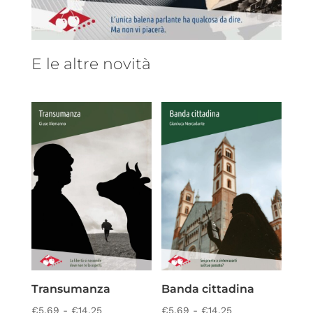
E le altre novità
Transumanza
Banda cittadina
Fascia
Fascia
€
5,69
-
€
14,25
€
5,69
-
€
14,25