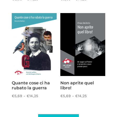
di
di
prezzo:
prezzo:
da
da
€5,69
€5,69
a
a
€14,25
€14,25
Quante cose ci ha
Non aprite quel
rubato la guerra
libro!
Fascia
Fascia
€
5,69
-
€
14,25
€
5,69
-
€
14,25
di
di
prezzo:
prezzo:
da
da