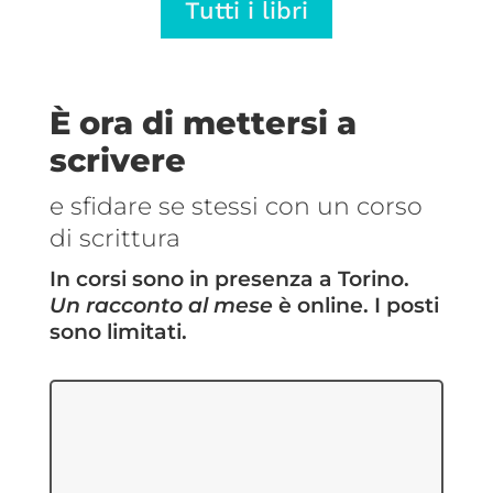
Tutti i libri
€5,69
€5,69
a
a
€14,25
€14,25
È ora di mettersi a
scrivere
e sfidare se stessi con un corso
di scrittura
In corsi sono in presenza a Torino.
Un racconto al mese
è online. I posti
sono limitati.