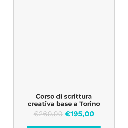
Corso di scrittura
creativa base a Torino
Il
Il
€
260,00
€
195,00
prezzo
prezzo