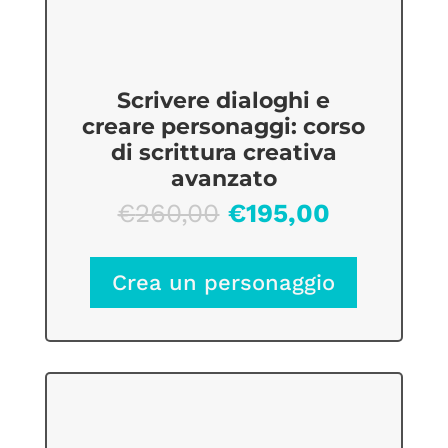
Scrivere dialoghi e
creare personaggi: corso
di scrittura creativa
avanzato
Il
Il
€
260,00
€
195,00
prezzo
prezzo
originale
attuale
Crea un personaggio
era:
è:
€260,00.
€195,00.