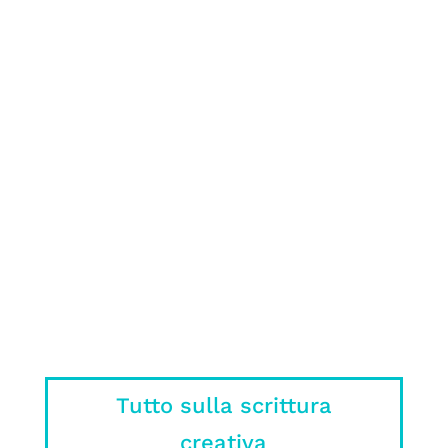
romanzo può essere molto complicato:
ecco cosa NON fare nel tuo manoscritto
spiegato da un editore
Sì, ok, il libro era meglio, ma c’è un
motivo se nei film o nelle serie non si
può mettere tutto quello che ci ha
stregato nel libro.
Tutto sulla scrittura
creativa