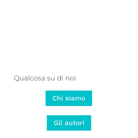
Una balena parlante, un autore
talentuoso e una storia che ribalta
il punto di vista: ecco perché
abbiamo pubblicato L’onda lunga di
Mariano Rose.
Qualcosa su di noi
Chi siamo
Gli autori