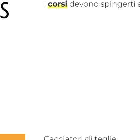
I
corsi
devono spingerti
Cacciatori di teglie