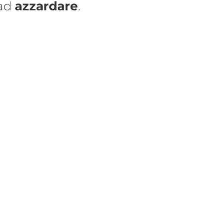
 ad
azzardare
.