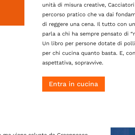
unità di misura creative, Cacciator
percorso pratico che va dai fondame
di reggere una cena. Il tutto con un
parla a chi ha sempre pensato di “
Un libro per persone dotate di polli
per chi cucina quanto basta. E, co
aspettativa, sopravvive.
Entra in cucina
io ma viene salvata da Greenpeace.