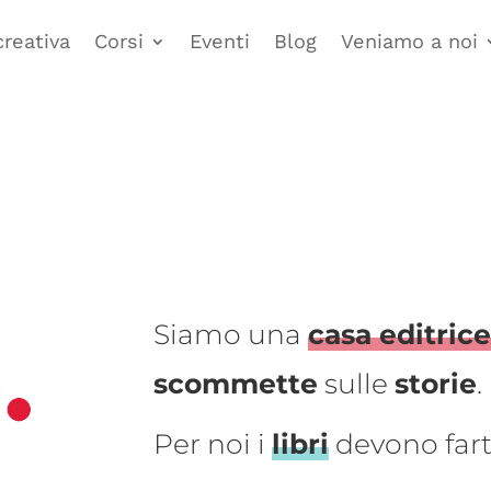
creativa
Corsi
Eventi
Blog
Veniamo a noi
Siamo una
casa editric
scommette
sulle
storie
.
Per noi i
libri
devono far