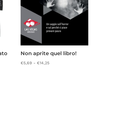
ato
Non aprite quel libro!
Fascia
€
5,69
-
€
14,25
di
prezzo:
da
€5,69
a
€14,25