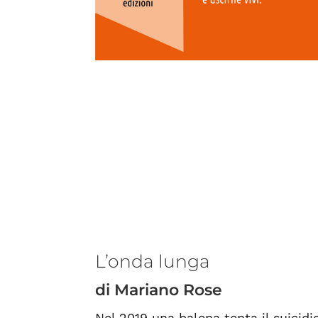
L’onda lunga
di Mariano Rose
Nel 2019 una balena tenta il suicid