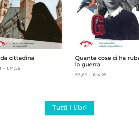
da cittadina
Quante cose ci ha rub
la guerra
Fascia
9
-
€
14,25
Fascia
€
5,69
-
€
14,25
di
di
prezzo:
prezzo:
da
da
€5,69
Tutti i libri
€5,69
a
a
€14,25
€14,25