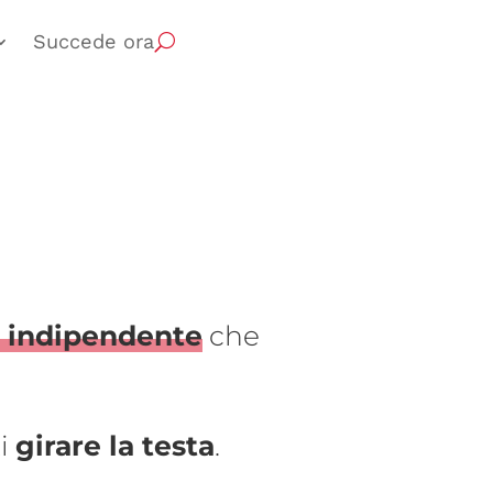
Succede ora
e indipendente
che
ti
girare la testa
.