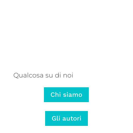
Una balena parlante, un autore
talentuoso e una storia che ribalta
il punto di vista: ecco perché
abbiamo pubblicato L’onda lunga di
Mariano Rose.
Qualcosa su di noi
Chi siamo
Gli autori