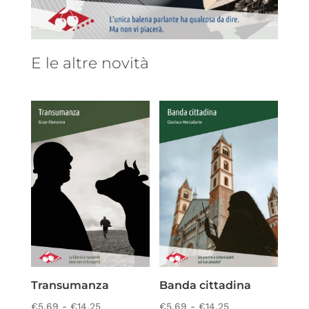
E le altre novità
Transumanza
Banda cittadina
Fascia
Fascia
€
5,69
-
€
14,25
€
5,69
-
€
14,25