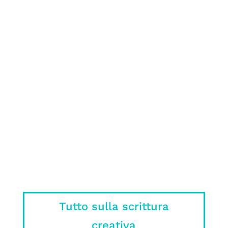
romanzo può essere molto complicato:
ecco cosa NON fare nel tuo manoscritto
spiegato da un editore
Sì, ok, il libro era meglio, ma c’è un
motivo se nei film o nelle serie non si
può mettere tutto quello che ci ha
stregato nel libro.
Tutto sulla scrittura
creativa