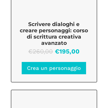
Scrivere dialoghi e
creare personaggi: corso
di scrittura creativa
avanzato
Il
Il
€
260,00
€
195,00
prezzo
prezzo
originale
attuale
Crea un personaggio
era:
è:
€260,00.
€195,00.