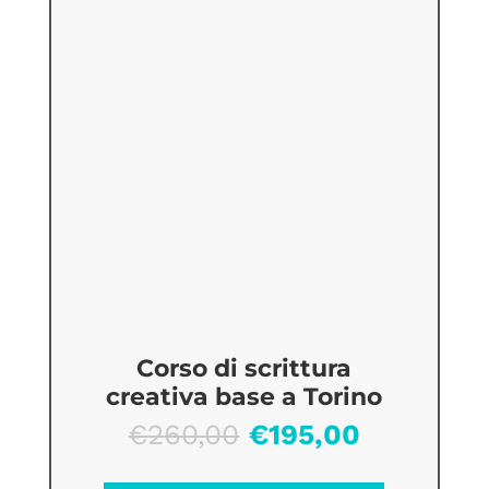
Corso di scrittura
creativa base a Torino
Il
Il
€
260,00
€
195,00
prezzo
prezzo