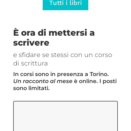
Tutti i libri
€5,69
€5,69
a
a
€14,25
€14,25
È ora di mettersi a
scrivere
e sfidare se stessi con un corso
di scrittura
In corsi sono in presenza a Torino.
Un racconto al mese
è online. I posti
sono limitati.