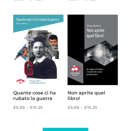
di
di
prezzo:
prezzo:
da
da
€5,69
€5,69
a
a
€14,25
€14,25
Quante cose ci ha
Non aprite quel
rubato la guerra
libro!
Fascia
Fascia
€
5,69
-
€
14,25
€
5,69
-
€
14,25
di
di
prezzo:
prezzo:
da
da