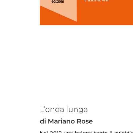
L’onda lunga
di Mariano Rose
Nel 2019 una balena tenta il suicid