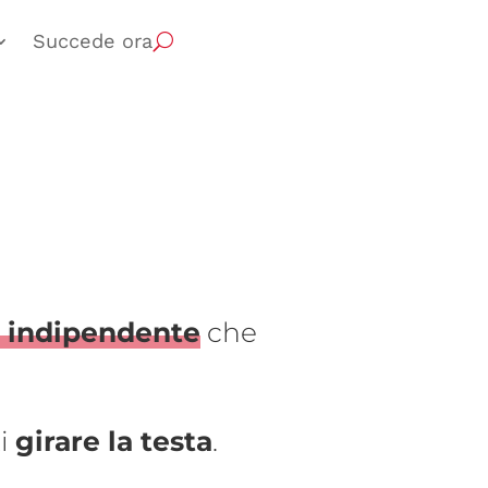
Succede ora
e indipendente
che
ti
girare la testa
.