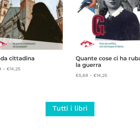
da cittadina
Quante cose ci ha rub
la guerra
Fascia
9
-
€
14,25
Fascia
€
5,69
-
€
14,25
di
di
prezzo:
prezzo:
da
da
€5,69
Tutti i libri
€5,69
a
a
€14,25
€14,25