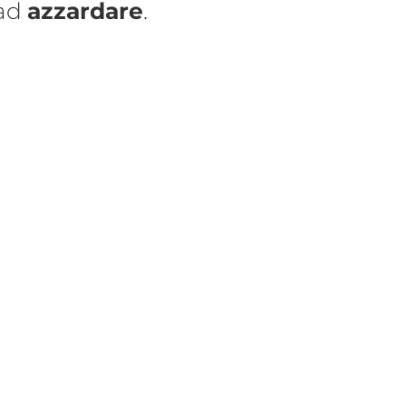
 ad
azzardare
.