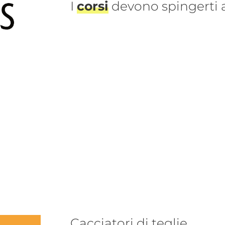
I
corsi
devono spingerti
Cacciatori di teglie