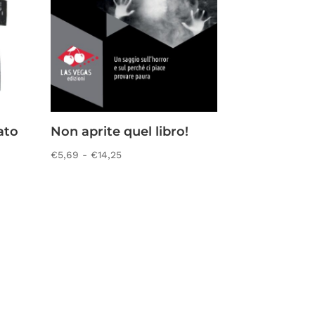
ato
Non aprite quel libro!
Fascia
€
5,69
-
€
14,25
di
prezzo:
da
€5,69
a
€14,25