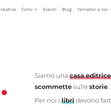
creativa
Corsi
Eventi
Blog
Veniamo a noi
Siamo una
casa editric
scommette
sulle
storie
.
Per noi i
libri
devono far