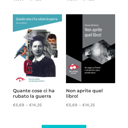
di
di
prezzo:
prezzo:
da
da
€5,69
€5,69
a
a
€14,25
€14,25
Quante cose ci ha
Non aprite quel
rubato la guerra
libro!
Fascia
Fascia
€
5,69
-
€
14,25
€
5,69
-
€
14,25
di
di
prezzo:
prezzo:
da
da