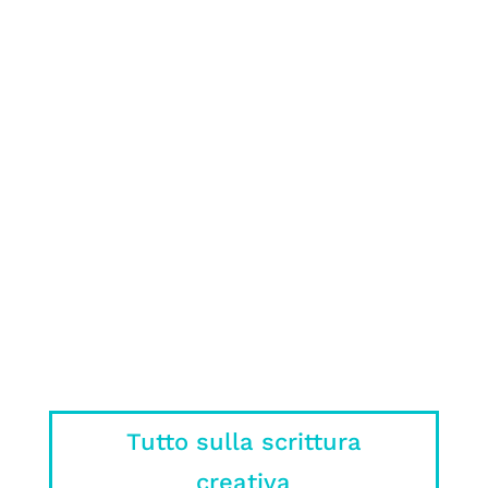
romanzo può essere molto complicato:
ecco cosa NON fare nel tuo manoscritto
spiegato da un editore
Sì, ok, il libro era meglio, ma c’è un
motivo se nei film o nelle serie non si
può mettere tutto quello che ci ha
stregato nel libro.
Tutto sulla scrittura
creativa