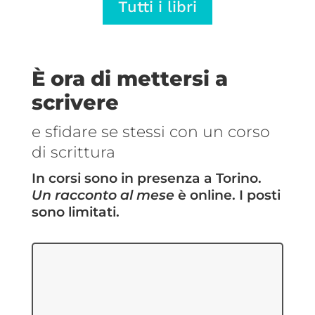
Tutti i libri
€5,69
€5,69
a
a
€14,25
€14,25
È ora di mettersi a
scrivere
e sfidare se stessi con un corso
di scrittura
In corsi sono in presenza a Torino.
Un racconto al mese
è online. I posti
sono limitati.