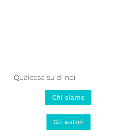
Una balena parlante, un autore
talentuoso e una storia che ribalta
il punto di vista: ecco perché
abbiamo pubblicato L’onda lunga di
Mariano Rose.
Qualcosa su di noi
Chi siamo
Gli autori