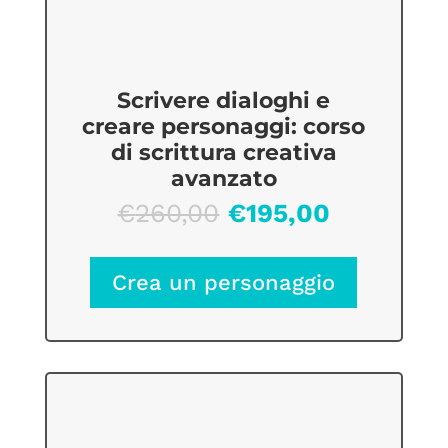
Scrivere dialoghi e
creare personaggi: corso
di scrittura creativa
avanzato
Il
Il
€
260,00
€
195,00
prezzo
prezzo
originale
attuale
Crea un personaggio
era:
è:
€260,00.
€195,00.