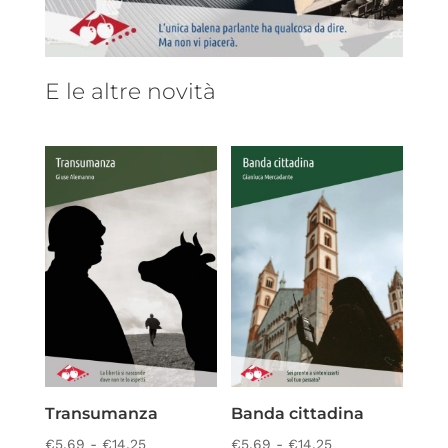
E le altre novità
Transumanza
Banda cittadina
Fascia
Fascia
€
5,69
-
€
14,25
€
5,69
-
€
14,25