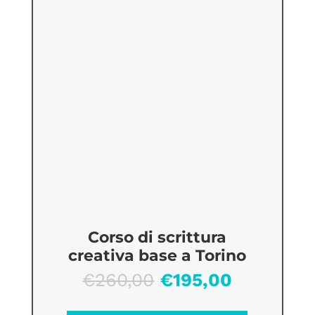
Corso di scrittura
creativa base a Torino
Il
Il
€
260,00
€
195,00
prezzo
prezzo