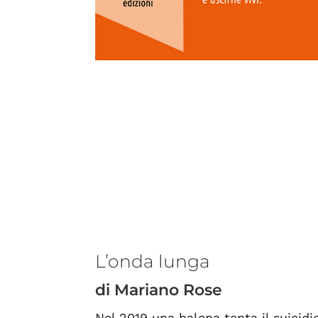
L’onda lunga
di Mariano Rose
Nel 2019 una balena tenta il suicid