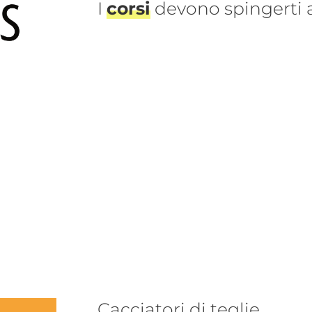
I
corsi
devono spingerti
Cacciatori di teglie