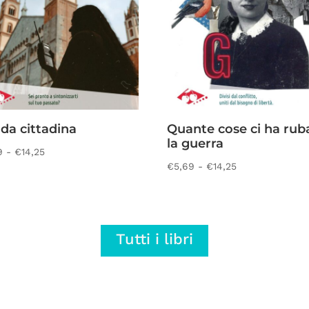
da cittadina
Quante cose ci ha rub
la guerra
Fascia
9
-
€
14,25
Fascia
€
5,69
-
€
14,25
di
di
prezzo:
prezzo:
da
da
€5,69
Tutti i libri
€5,69
a
a
€14,25
€14,25