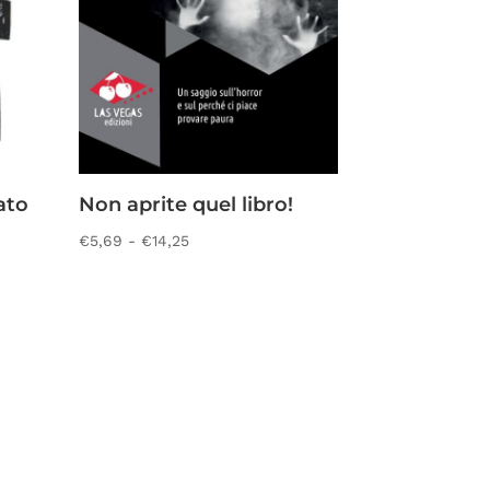
ato
Non aprite quel libro!
Fascia
€
5,69
-
€
14,25
di
prezzo:
da
€5,69
a
€14,25