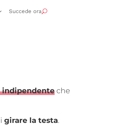
Succede ora
e indipendente
che
ti
girare la testa
.