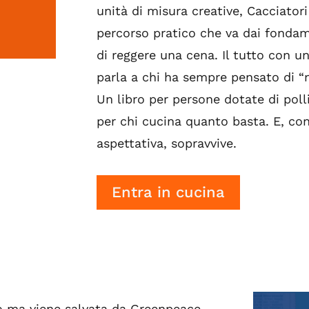
unità di misura creative, Cacciator
percorso pratico che va dai fondame
di reggere una cena. Il tutto con un
parla a chi ha sempre pensato di “
Un libro per persone dotate di polli
per chi cucina quanto basta. E, co
aspettativa, sopravvive.
Entra in cucina
io ma viene salvata da Greenpeace.