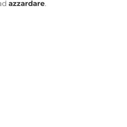
 ad
azzardare
.