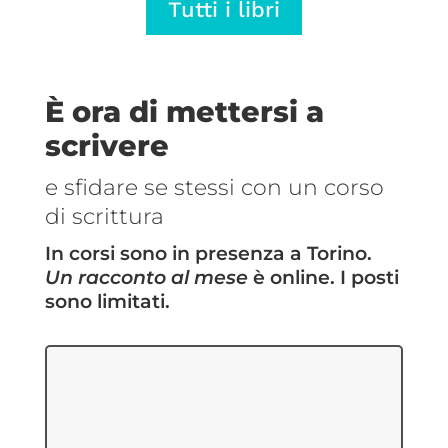
Tutti i libri
€5,69
€5,69
a
a
€14,25
€14,25
È ora di mettersi a
scrivere
e sfidare se stessi con un corso
di scrittura
In corsi sono in presenza a Torino.
Un racconto al mese
è online. I posti
sono limitati.