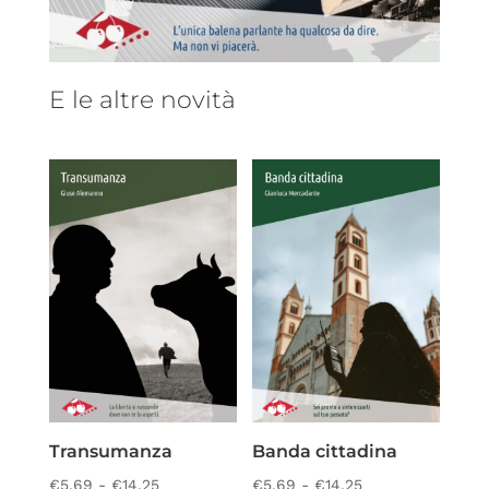
E le altre novità
Transumanza
Banda cittadina
Fascia
Fascia
€
5,69
-
€
14,25
€
5,69
-
€
14,25