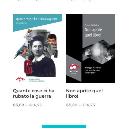
di
di
prezzo:
prezzo:
da
da
€5,69
€5,69
a
a
€14,25
€14,25
Quante cose ci ha
Non aprite quel
rubato la guerra
libro!
Fascia
Fascia
€
5,69
-
€
14,25
€
5,69
-
€
14,25
di
di
prezzo:
prezzo:
da
da