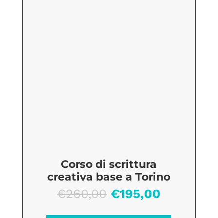
Corso di scrittura
creativa base a Torino
Il
Il
€
260,00
€
195,00
prezzo
prezzo