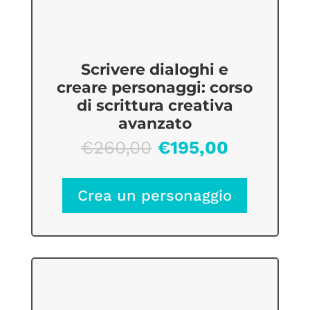
Scrivere dialoghi e
creare personaggi: corso
di scrittura creativa
avanzato
Il
Il
€
260,00
€
195,00
prezzo
prezzo
originale
attuale
Crea un personaggio
era:
è:
€260,00.
€195,00.