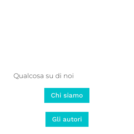
Una balena parlante, un autore
talentuoso e una storia che ribalta
il punto di vista: ecco perché
abbiamo pubblicato L’onda lunga di
Mariano Rose.
Qualcosa su di noi
Chi siamo
Gli autori