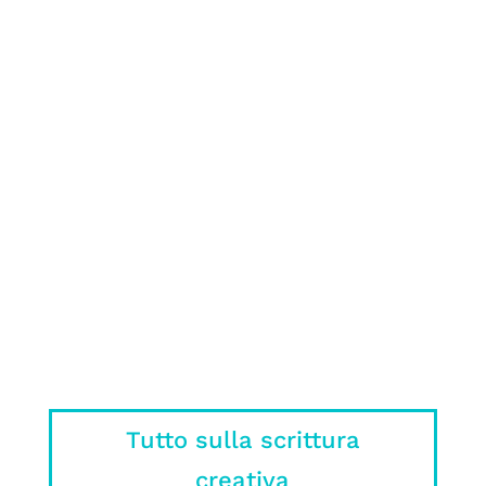
romanzo può essere molto complicato:
ecco cosa NON fare nel tuo manoscritto
spiegato da un editore
Sì, ok, il libro era meglio, ma c’è un
motivo se nei film o nelle serie non si
può mettere tutto quello che ci ha
stregato nel libro.
Tutto sulla scrittura
creativa