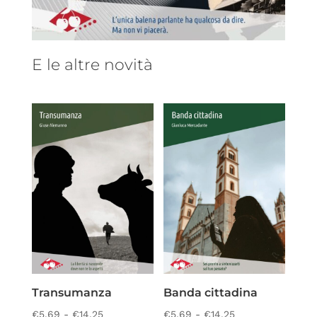
E le altre novità
Transumanza
Banda cittadina
Fascia
Fascia
€
5,69
-
€
14,25
€
5,69
-
€
14,25