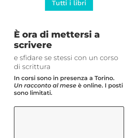
Tutti i libri
€5,69
€5,69
a
a
€14,25
€14,25
È ora di mettersi a
scrivere
e sfidare se stessi con un corso
di scrittura
In corsi sono in presenza a Torino.
Un racconto al mese
è online. I posti
sono limitati.