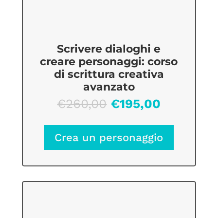
Scrivere dialoghi e
creare personaggi: corso
di scrittura creativa
avanzato
Il
Il
€
260,00
€
195,00
prezzo
prezzo
originale
attuale
Crea un personaggio
era:
è:
€260,00.
€195,00.