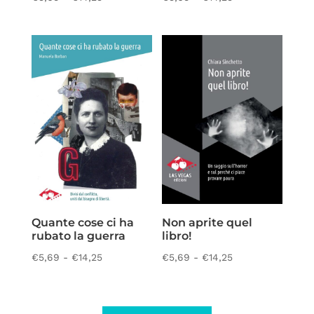
di
di
prezzo:
prezzo:
da
da
€5,69
€5,69
a
a
€14,25
€14,25
Quante cose ci ha
Non aprite quel
rubato la guerra
libro!
Fascia
Fascia
€
5,69
-
€
14,25
€
5,69
-
€
14,25
di
di
prezzo:
prezzo:
da
da