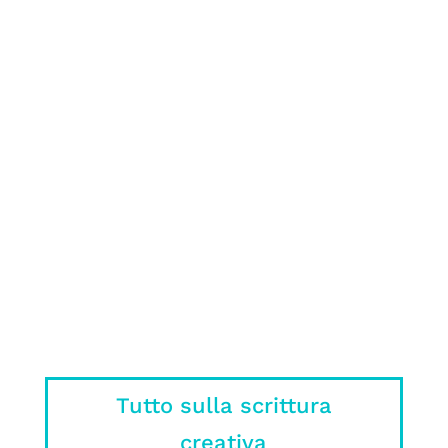
romanzo può essere molto complicato:
ecco cosa NON fare nel tuo manoscritto
spiegato da un editore
Sì, ok, il libro era meglio, ma c’è un
motivo se nei film o nelle serie non si
può mettere tutto quello che ci ha
stregato nel libro.
Tutto sulla scrittura
creativa