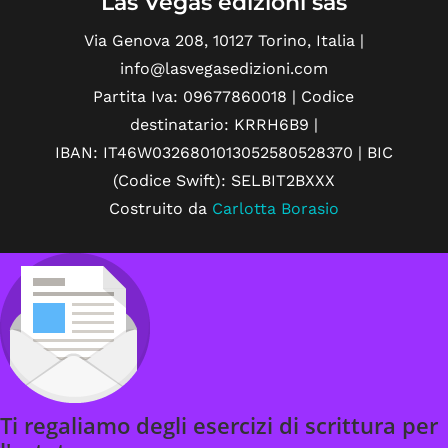
Las Vegas edizioni sas
Via Genova 208, 10127 Torino, Italia |
info@lasvegasedizioni.com
Partita Iva: 09677860018 | Codice
destinatario: KRRH6B9 |
IBAN: IT46W0326801013052580528370 | BIC
(Codice Swift): SELBIT2BXXX
Costruito da
Carlotta Borasio
Ti regaliamo degli esercizi di scrittura per