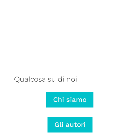
Una balena parlante, un autore
talentuoso e una storia che ribalta
il punto di vista: ecco perché
abbiamo pubblicato L’onda lunga di
Mariano Rose.
Qualcosa su di noi
Chi siamo
Gli autori