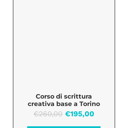
Corso di scrittura
creativa base a Torino
Il
Il
€
260,00
€
195,00
prezzo
prezzo