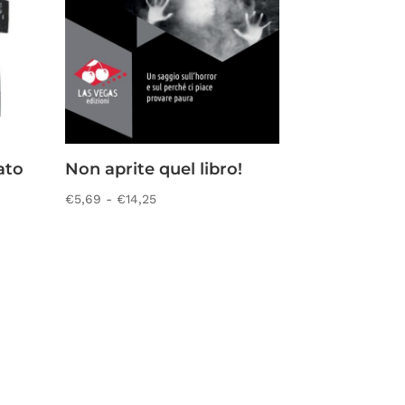
ato
Non aprite quel libro!
Fascia
€
5,69
-
€
14,25
di
prezzo:
da
€5,69
a
€14,25