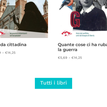
da cittadina
Quante cose ci ha rub
la guerra
Fascia
9
-
€
14,25
Fascia
€
5,69
-
€
14,25
di
di
prezzo:
prezzo:
da
da
€5,69
Tutti i libri
€5,69
a
a
€14,25
€14,25