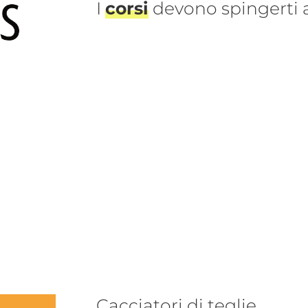
I
corsi
devono spingerti
Cacciatori di teglie