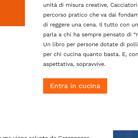
unità di misura creative, Cacciator
percorso pratico che va dai fondame
di reggere una cena. Il tutto con un
parla a chi ha sempre pensato di “
Un libro per persone dotate di polli
per chi cucina quanto basta. E, co
aspettativa, sopravvive.
Entra in cucina
io ma viene salvata da Greenpeace.