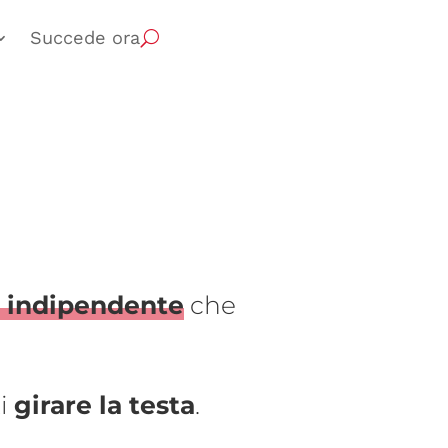
Succede ora
e indipendente
che
ti
girare la testa
.