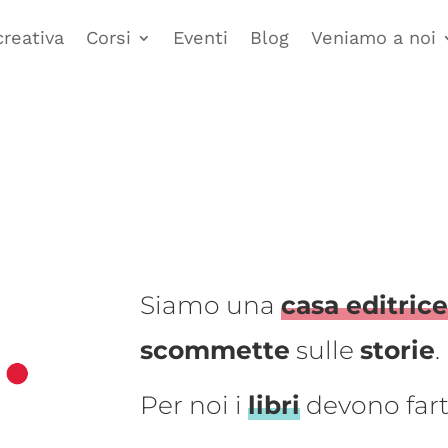
creativa
Corsi
Eventi
Blog
Veniamo a noi
Siamo una
casa editric
scommette
sulle
storie
.
Per noi i
libri
devono far