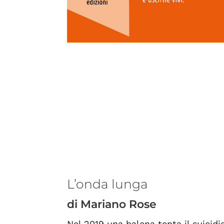
L’onda lunga
di Mariano Rose
Nel 2019 una balena tenta il suicid