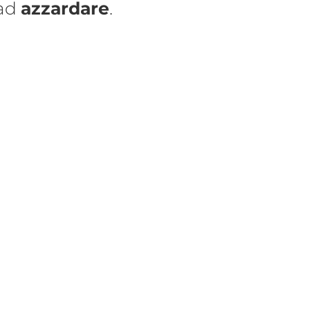
 ad
azzardare
.