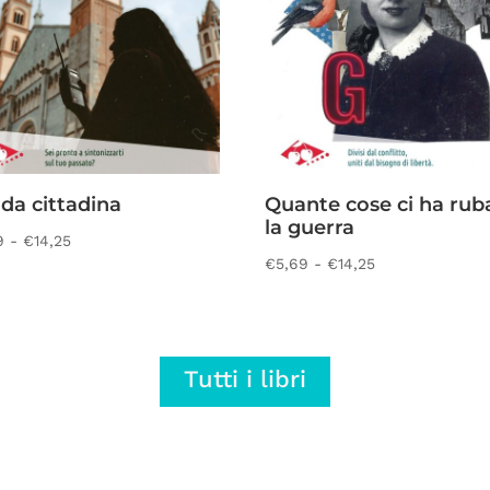
da cittadina
Quante cose ci ha rub
la guerra
Fascia
9
-
€
14,25
Fascia
€
5,69
-
€
14,25
di
di
prezzo:
prezzo:
da
da
€5,69
Tutti i libri
€5,69
a
a
€14,25
€14,25