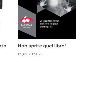
ato
Non aprite quel libro!
Fascia
€
5,69
-
€
14,25
di
prezzo:
da
€5,69
a
€14,25