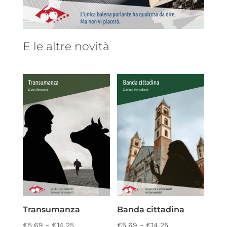
E le altre novità
Transumanza
Banda cittadina
Fascia
Fascia
€
5,69
-
€
14,25
€
5,69
-
€
14,25