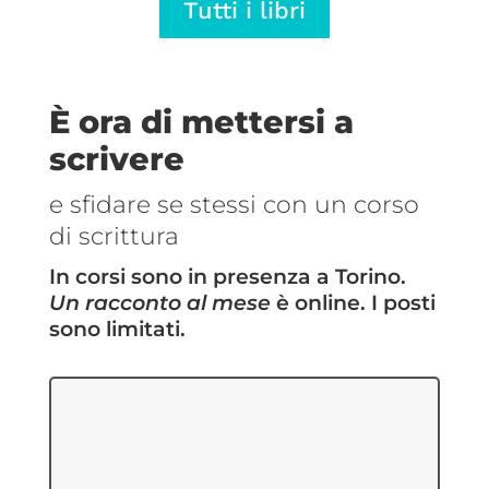
Tutti i libri
€5,69
€5,69
a
a
€14,25
€14,25
È ora di mettersi a
scrivere
e sfidare se stessi con un corso
di scrittura
In corsi sono in presenza a Torino.
Un racconto al mese
è online. I posti
sono limitati.