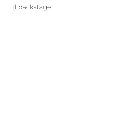
Il backstage
Esce in libreria “Cacciatori di teglie”
di Simone Cerri: l’anti-ricettario
ironico targato Las Vegas edizioni.