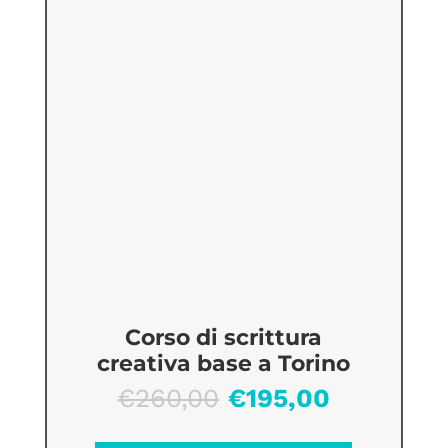
Corso di scrittura
creativa base a Torino
Il
Il
€
260,00
€
195,00
prezzo
prezzo