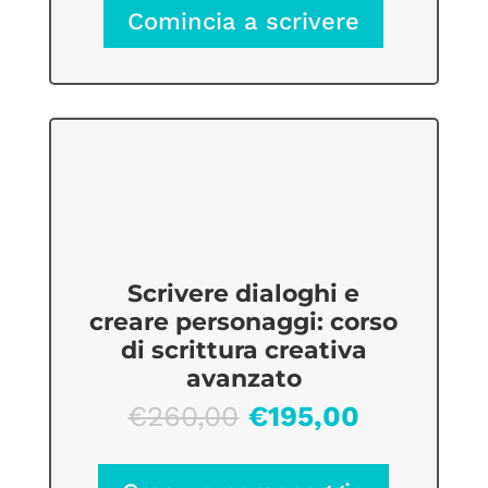
originale
attuale
Comincia a scrivere
era:
è:
€260,00.
€195,00.
Scrivere dialoghi e
creare personaggi: corso
di scrittura creativa
avanzato
Il
Il
€
260,00
€
195,00
prezzo
prezzo
originale
attuale