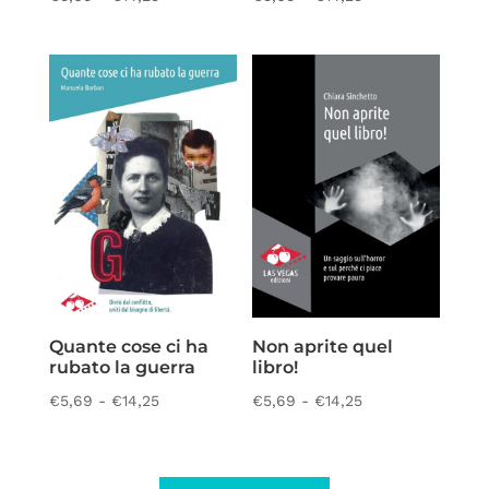
di
di
prezzo:
prezzo:
da
da
€5,69
€5,69
a
a
€14,25
€14,25
Quante cose ci ha
Non aprite quel
rubato la guerra
libro!
Fascia
Fascia
€
5,69
-
€
14,25
€
5,69
-
€
14,25
di
di
prezzo:
prezzo:
da
da