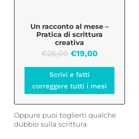
Un racconto al mese –
Pratica di scrittura
creativa
Il
Il
€
25,00
€
19,00
prezzo
prezzo
originale
attuale
Scrivi e fatti
era:
è:
correggere tutti i mesi
€25,00.
€19,00.
Oppure puoi toglierti qualche
dubbio sulla scrittura