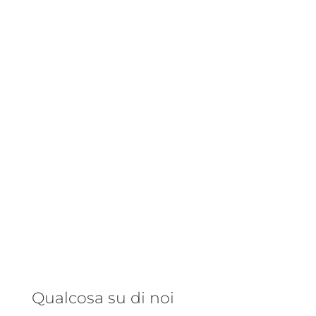
18 anni dentro a uno stand ecco i
miei consigli per sopravvivere.
Una balena parlante, un autore
talentuoso e una storia che ribalta
il punto di vista: ecco perché
abbiamo pubblicato L’onda lunga di
Mariano Rose.
Qualcosa su di noi