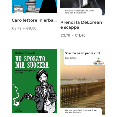
Caro lettore in erba…
Prendi la DeLorean
e scappa
Fascia
€
3,79
-
€
9,50
di
Fascia
€
3,79
-
€
11,40
prezzo:
di
da
prezzo:
€3,79
da
a
€3,79
€9,50
a
€11,40