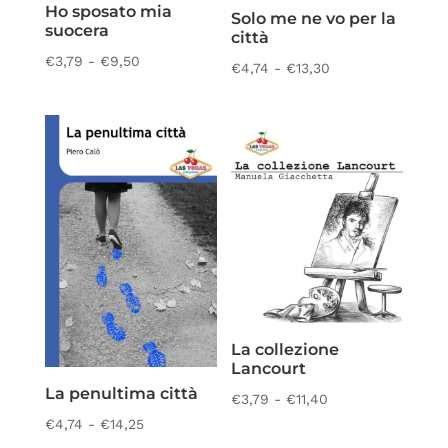
Ho sposato mia
Solo me ne vo per la
suocera
città
Fascia
€
3,79
-
€
9,50
Fascia
€
4,74
-
€
13,30
di
di
prezzo:
prezzo:
da
da
€3,79
€4,74
a
a
€9,50
€13,30
La collezione
Lancourt
La penultima città
Fascia
€
3,79
-
€
11,40
Fascia
€
4,74
-
€
14,25
di