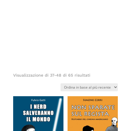
Ordina
Visualizzazione di 37-48 di 65 risultati
in
base
al
più
recente