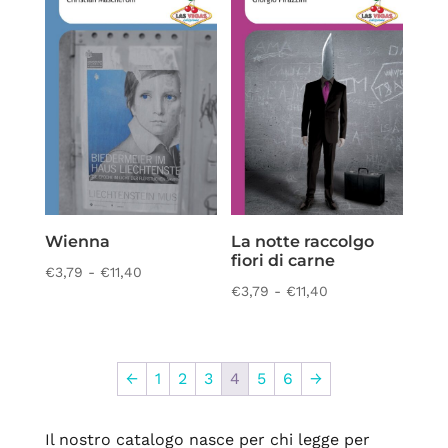
€3,79
a
a
€11,40
€14,25
Wienna
La notte raccolgo
fiori di carne
Fascia
€
3,79
-
€
11,40
Fascia
€
3,79
-
€
11,40
di
di
prezzo:
prezzo:
da
da
€3,79
←
1
2
3
4
5
6
→
€3,79
a
a
€11,40
Il nostro catalogo nasce per chi legge per
€11,40